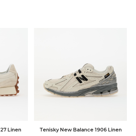
27 Linen
Tenisky New Balance 1906 Linen