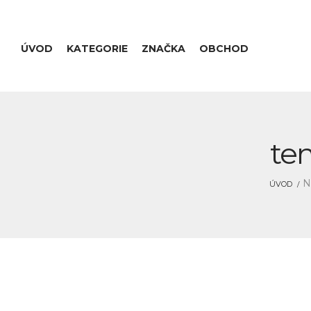
ÚVOD
KATEGORIE
ZNAČKA
OBCHOD
ten
N
ÚVOD