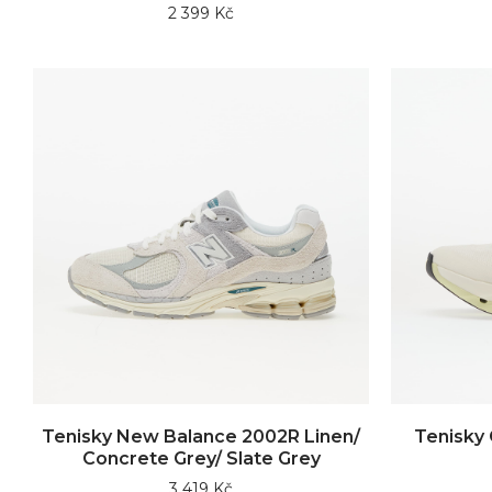
2 399 Kč
Tenisky New Balance 2002R Linen/
Tenisky 
Concrete Grey/ Slate Grey
3 419 Kč