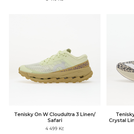
Tenisky On W Cloudultra 3 Linen/
Tenisky
Safari
Crystal Li
4 499 Kč