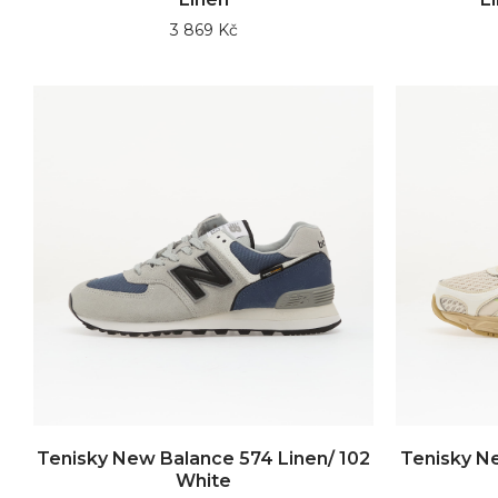
3 869 Kč
Tenisky New Balance 574 Linen/ 102
Tenisky N
White