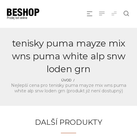
tenisky puma mayze mix
wns puma white alp snw
loden grn
ÚVOD
Nejlepší cena pro tenisky puma mayze mix wns puma
white alp snw loden grn (produkt již není dostupný)
DALŠÍ PRODUKTY