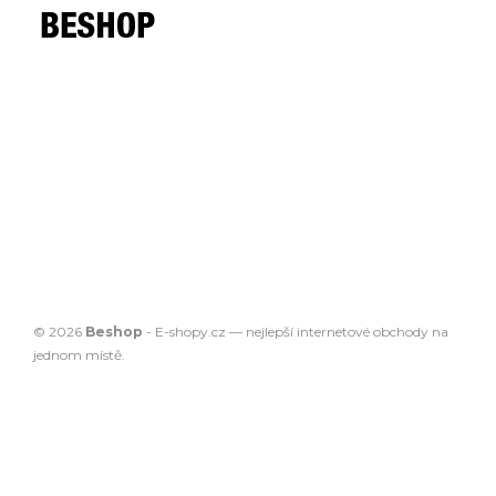
© 2026
Beshop
-
E-shopy.cz
— nejlepší
internetové obchody
na
jednom místě.