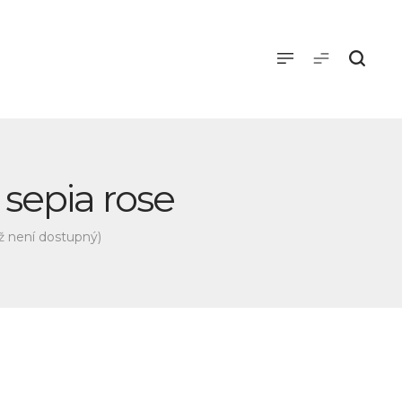
 sepia rose
iž není dostupný)