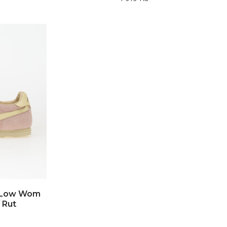
n Low Wom
 Rut