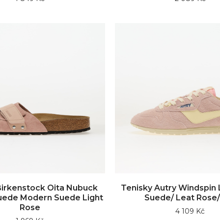
Birkenstock Oita Nubuck
Tenisky Autry Windspi
uede Modern Suede Light
Suede/ Leat Rose/
Rose
4 109 Kč