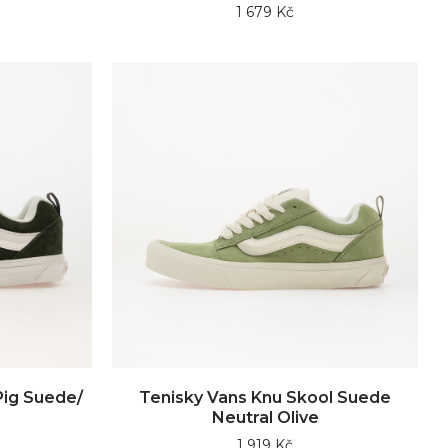
1 679 Kč
Pig Suede/
Tenisky Vans Knu Skool Suede
Neutral Olive
1 919 Kč