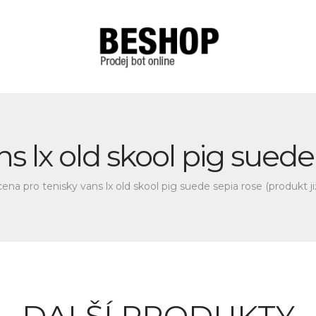
ns lx old skool pig suede
cena pro tenisky vans lx old skool pig suede sepia rose (produkt j