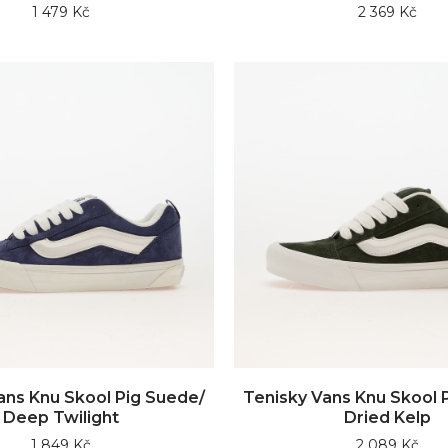
1 479 Kč
2 369 Kč
ans Knu Skool Pig Suede/
Tenisky Vans Knu Skool 
Deep Twilight
Dried Kelp
1 849 Kč
2 089 Kč