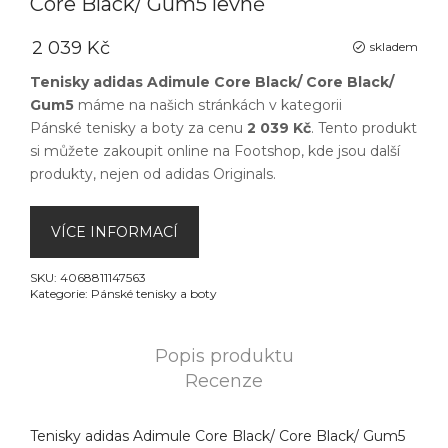
Core Black/ Gum5 levně
2 039 Kč
skladem
Tenisky adidas Adimule Core Black/ Core Black/
Gum5
máme na našich stránkách v kategorii
Pánské tenisky a boty
za cenu
2 039 Kč
. Tento produkt
si můžete zakoupit online na
Footshop
, kde jsou další
produkty, nejen od
adidas Originals
.
VÍCE INFORMACÍ
SKU:
4068811147563
Kategorie:
Pánské tenisky a boty
Popis produktu
Recenze
Tenisky adidas Adimule Core Black/ Core Black/ Gum5