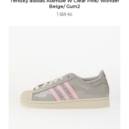
Tenisky adidas Adimule W Clear Pink/ Wonder
Beige/ Gum2
1 559 Kč