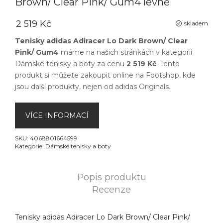
Brown/ Clear Pink/ Gum4 levně
2 519 Kč
skladem
Tenisky adidas Adiracer Lo Dark Brown/ Clear
Pink/ Gum4
máme na našich stránkách v kategorii
Dámské tenisky a boty
za cenu
2 519 Kč
. Tento
produkt si můžete zakoupit online na
Footshop
, kde
jsou další produkty, nejen od
adidas Originals
.
VÍCE INFORMACÍ
SKU:
4068801664599
Kategorie:
Dámské tenisky a boty
Popis produktu
Recenze
Tenisky adidas Adiracer Lo Dark Brown/ Clear Pink/