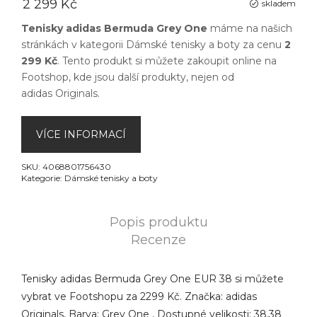
2 299 Kč
skladem
Tenisky adidas Bermuda Grey One
máme na našich
stránkách v kategorii
Dámské tenisky a boty
za cenu
2
299 Kč
. Tento produkt si můžete zakoupit online na
Footshop
, kde jsou další produkty, nejen od
adidas Originals
.
VÍCE INFORMACÍ
SKU:
4068801756430
Kategorie:
Dámské tenisky a boty
Popis produktu
Recenze
Tenisky adidas Bermuda Grey One EUR 38 si můžete
vybrat ve Footshopu za 2299 Kč. Značka: adidas
Originals, Barva: Grey One , Dostupné velikosti: 38,38