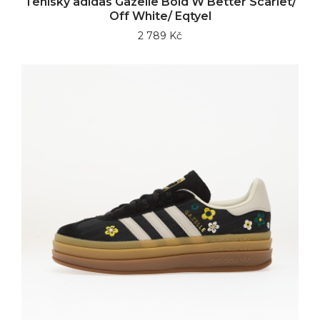
Tenisky adidas Gazelle Bold W Better Scarlet/
Off White/ Eqtyel
2 789 Kč