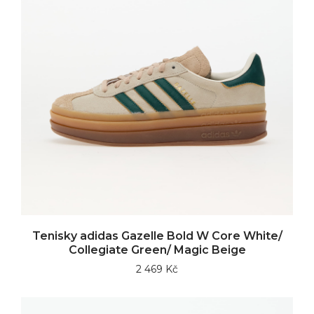
Tenisky adidas Gazelle Bold W Core White/
Collegiate Green/ Magic Beige
2 469 Kč