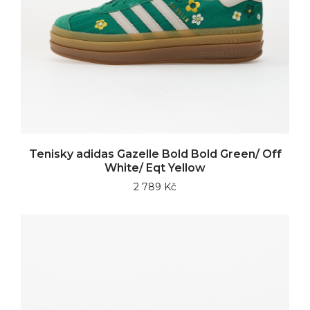
Tenisky adidas Gazelle Bold Bold Green/ Off
White/ Eqt Yellow
2 789 Kč