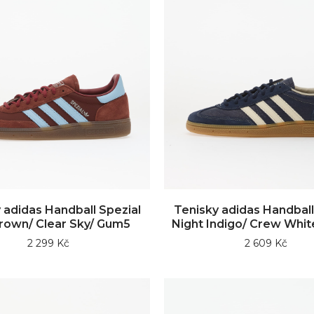
 adidas Handball Spezial
Tenisky adidas Handball
rown/ Clear Sky/ Gum5
Night Indigo/ Crew Whi
2 299 Kč
2 609 Kč