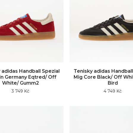
 adidas Handball Spezial
Tenisky adidas Handball
in Germany Eqtred/ Off
Mig Core Black/ Off Whi
White/ Gumm2
Bird
3 749 Kč
4 749 Kč