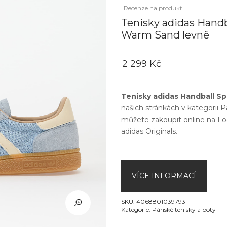
Recenze na produkt
Tenisky adidas Handb
Warm Sand levně
2 299 Kč
Tenisky adidas Handball S
našich stránkách v kategorii
P
můžete zakoupit online na
Fo
adidas Originals
.
VÍCE INFORMACÍ
SKU:
4068801039793
Kategorie:
Pánské tenisky a boty