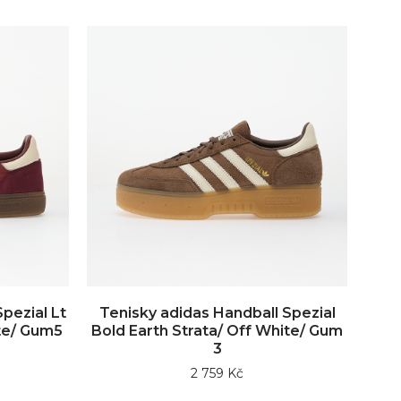
pezial Lt
Tenisky adidas Handball Spezial
te/ Gum5
Bold Earth Strata/ Off White/ Gum
3
2 759 Kč