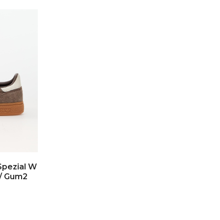
Spezial W
e/ Gum2