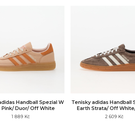
adidas Handball Spezial W
Tenisky adidas Handball 
 Pink/ Duor/ Off White
Earth Strata/ Off Whit
1 889 Kč
2 609 Kč