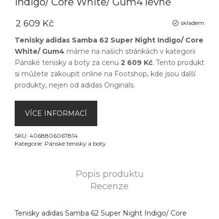
Indigo/ Core White/ Gum4 levně
2 609 Kč
skladem
Tenisky adidas Samba 62 Super Night Indigo/ Core
White/ Gum4
máme na našich stránkách v kategorii
Pánské tenisky a boty
za cenu
2 609 Kč
. Tento produkt
si můžete zakoupit online na
Footshop
, kde jsou další
produkty, nejen od
adidas Originals
.
VÍCE INFORMACÍ
SKU:
4068806067814
Kategorie:
Pánské tenisky a boty
Popis produktu
Recenze
Tenisky adidas Samba 62 Super Night Indigo/ Core