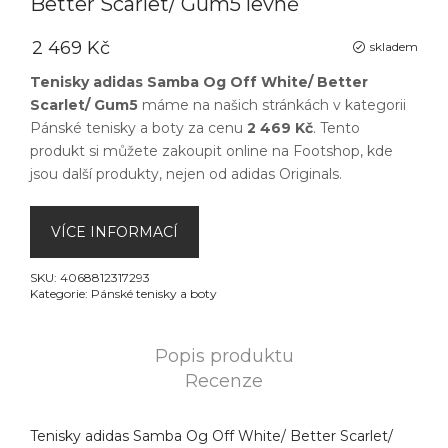
Better Scarlet/ Gum5 levně
2 469 Kč
skladem
Tenisky adidas Samba Og Off White/ Better
Scarlet/ Gum5
máme na našich stránkách v kategorii
Pánské tenisky a boty
za cenu
2 469 Kč
. Tento
produkt si můžete zakoupit online na
Footshop
, kde
jsou další produkty, nejen od
adidas Originals
.
VÍCE INFORMACÍ
SKU:
4068812317293
Kategorie:
Pánské tenisky a boty
Popis produktu
Recenze
Tenisky adidas Samba Og Off White/ Better Scarlet/