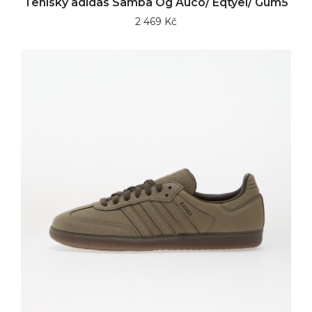
Tenisky adidas Samba Og Auco/ Eqtyel/ Gum5
2 469 Kč