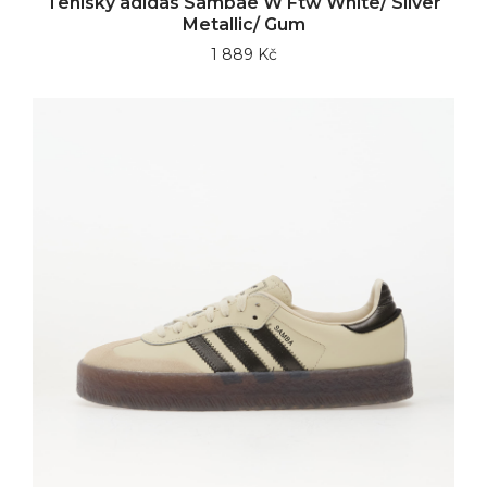
Tenisky adidas Sambae W Ftw White/ Silver
Metallic/ Gum
1 889 Kč