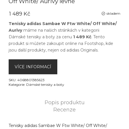
Off White/ Aurivy levně
1 489 Kč
skladem
Tenisky adidas Sambae W Ftw White/ Off White/
Aurivy
máme na našich stránkách v kategorii
Dámské tenisky a boty
za cenu
1 489 Kč
. Tento
produkt si můžete zakoupit online na
Footshop
, kde
jsou další produkty, nejen od
adidas Originals
.
VÍCE INFORMACÍ
SKU:
4068801385623
Kategorie:
Dámské tenisky a boty
Popis produktu
Recenze
Tenisky adidas Sambae W Ftw White/ Off White/