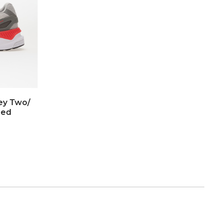
rey Two/
Red