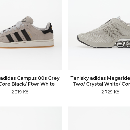
 adidas Campus 00s Grey
Tenisky adidas Megaride
Core Black/ Ftwr White
Two/ Crystal White/ Co
2 319 Kč
2 729 Kč