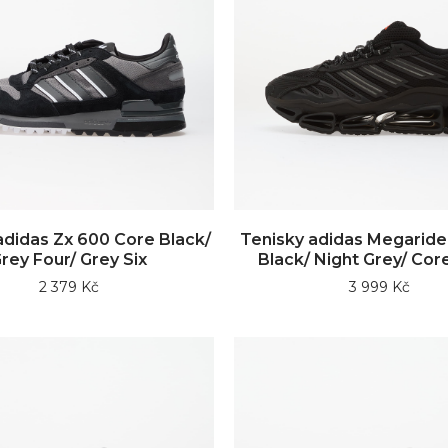
adidas Zx 600 Core Black/
Tenisky adidas Megaride
rey Four/ Grey Six
Black/ Night Grey/ Cor
2 379 Kč
3 999 Kč