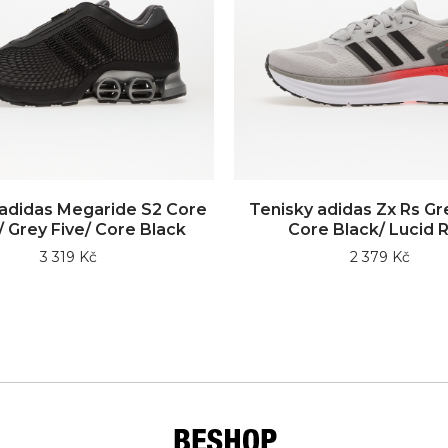
 adidas Megaride S2 Core
Tenisky adidas Zx Rs G
/ Grey Five/ Core Black
Core Black/ Lucid 
3 319 Kč
2 379 Kč