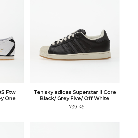
70S Ftw
Tenisky adidas Superstar Ii Core
ey One
Black/ Grey Five/ Off White
1 739 Kč