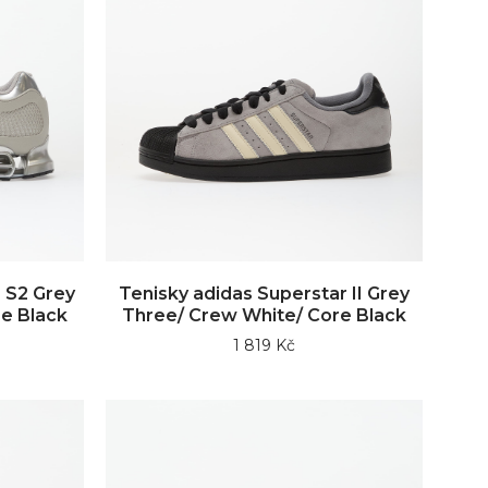
 S2 Grey
Tenisky adidas Superstar II Grey
re Black
Three/ Crew White/ Core Black
1 819 Kč