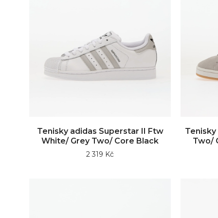
Tenisky adidas Superstar II Ftw
Tenisky
White/ Grey Two/ Core Black
Two/ 
2 319 Kč