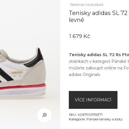
Recenze na produkt
Tenisky adidas SL 72
levně
1 679 Kč
Tenisky adidas SL 72 Rs Ft
stránkách v kategorii
Pánské t
můžete zakoupit online na
Fo
adidas Originals
.
VÍCE INFORMACÍ
SKU:
4067903116371
Kategorie:
Pánské tenisky a boty