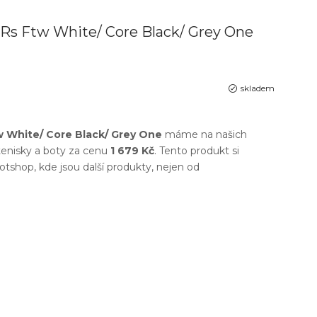
 Rs Ftw White/ Core Black/ Grey One
skladem
w White/ Core Black/ Grey One
máme na našich
enisky a boty
za cenu
1 679 Kč
. Tento produkt si
otshop
, kde jsou další produkty, nejen od