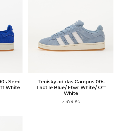
00s Semi
Tenisky adidas Campus 00s
ff White
Tactile Blue/ Ftwr White/ Off
White
2 379 Kč