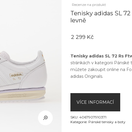
Recenze na produkt
Tenisky adidas SL 72
levně
2 299 Kč
Tenisky adidas SL 72 Rs Ft
stránkách v kategorii
Pánské t
můžete zakoupit online na
Fo
adidas Originals
.
VÍCE INFORMACÍ
SKU:
4067907910371
Kategorie:
Pánské tenisky a boty