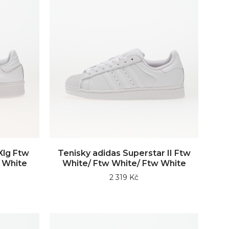
Xlg Ftw
Tenisky adidas Superstar II Ftw
 White
White/ Ftw White/ Ftw White
2 319 Kč