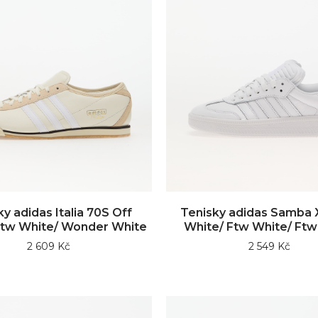
y adidas Italia 70S Off
Tenisky adidas Samba 
Ftw White/ Wonder White
White/ Ftw White/ Ftw
2 609 Kč
2 549 Kč