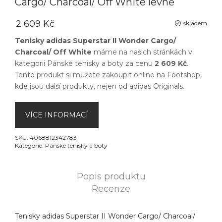
Cargo/ Charcoal/ Off White levně
2 609 Kč
skladem
Tenisky adidas Superstar II Wonder Cargo/
Charcoal/ Off White
máme na našich stránkách v
kategorii
Pánské tenisky a boty
za cenu
2 609 Kč
.
Tento produkt si můžete zakoupit online na
Footshop
,
kde jsou další produkty, nejen od
adidas Originals
.
VÍCE INFORMACÍ
SKU:
4068812342783
Kategorie:
Pánské tenisky a boty
Popis produktu
Recenze
Tenisky adidas Superstar II Wonder Cargo/ Charcoal/