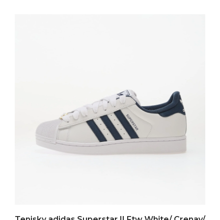
Tenisky adidas Superstar II Ftw White/ Crenav/