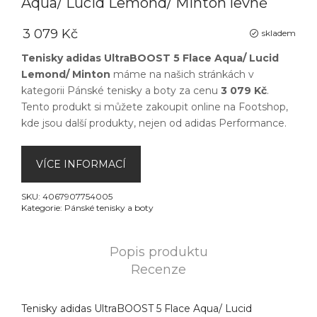
Aqua/ Lucid Lemond/ Minton levně
3 079 Kč
skladem
Tenisky adidas UltraBOOST 5 Flace Aqua/ Lucid
Lemond/ Minton
máme na našich stránkách v
kategorii
Pánské tenisky a boty
za cenu
3 079 Kč
.
Tento produkt si můžete zakoupit online na
Footshop
,
kde jsou další produkty, nejen od
adidas Performance
.
VÍCE INFORMACÍ
SKU:
4067907754005
Kategorie:
Pánské tenisky a boty
Popis produktu
Recenze
Tenisky adidas UltraBOOST 5 Flace Aqua/ Lucid