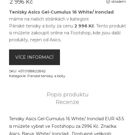
2 996 Kč
skladem
Tenisky Asics Gel-Cumulus 16 White/ Ironclad
máme na našich stránkách v kategorii
Pánské tenisky a boty
za cenu
2 996 Kč
. Tento produkt
si můžete zakoupit online na
Footshop
, kde jsou další
produkty, nejen od
Asics
.
VÍCE INFORMACÍ
SKU:
4570158822862
Kategorie:
Pánské tenisky a boty
Popis produktu
Recenze
Tenisky Asics Gel-Cumulus 16 White/ Ironclad EUR 43.5
si můžete vybrat ve Footshopu za 2996 Kč. Značka:
Asics, Barva: White/ Ironclad , Dostupné velikosti: