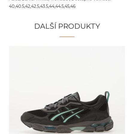
40,40.5,42,42.5,43.5,44,44.5,45,46
DALŠÍ PRODUKTY