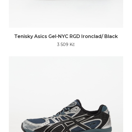
Tenisky Asics Gel-NYC RGD Ironclad/ Black
3 509 Kč