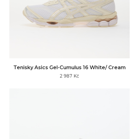
Tenisky Asics Gel-Cumulus 16 White/ Cream
2 987 Kč