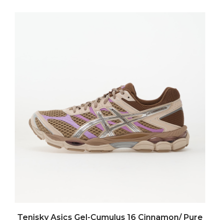
Tenisky Asics Gel-Cumulus 16 Cinnamon/ Pure