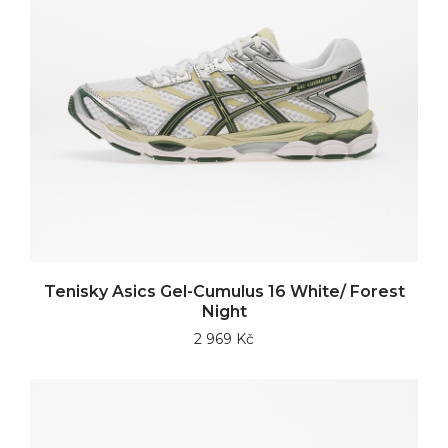
Tenisky Asics Gel-Cumulus 16 White/ Forest
Night
2 969 Kč