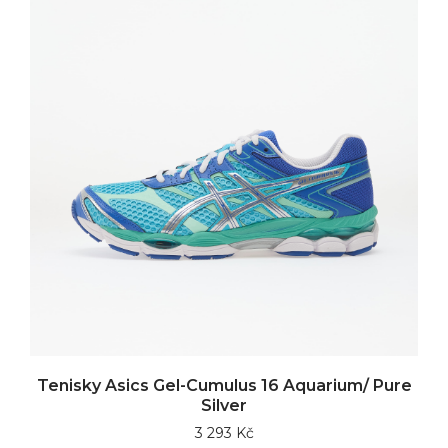
Tenisky Asics Gel-Cumulus 16 Aquarium/ Pure
Silver
3 293 Kč