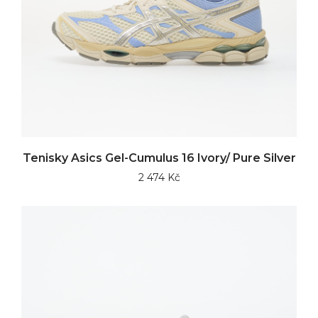
Tenisky Asics Gel-Cumulus 16 Ivory/ Pure Silver
2 474 Kč