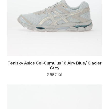
Tenisky Asics Gel-Cumulus 16 Airy Blue/ Glacier
Grey
2 987 Kč