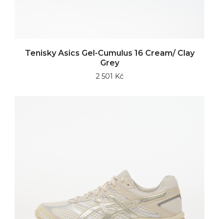
Tenisky Asics Gel-Cumulus 16 Cream/ Clay
Grey
2 501 Kč