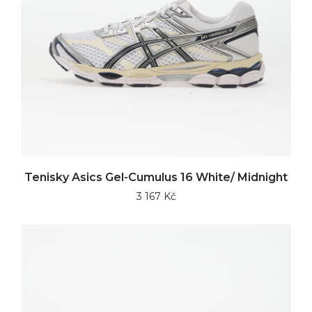
Tenisky Asics Gel-Cumulus 16 White/ Midnight
3 167 Kč