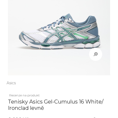
Asics
Recenze na produkt
Tenisky Asics Gel-Cumulus 16 White/
Ironclad levně