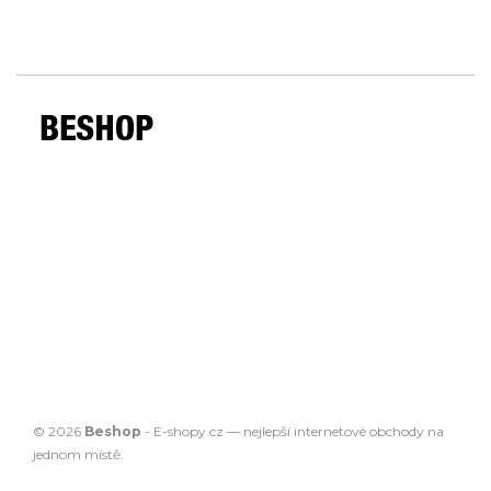
© 2026
Beshop
-
E-shopy.cz
— nejlepší
internetové obchody
na
jednom místě.