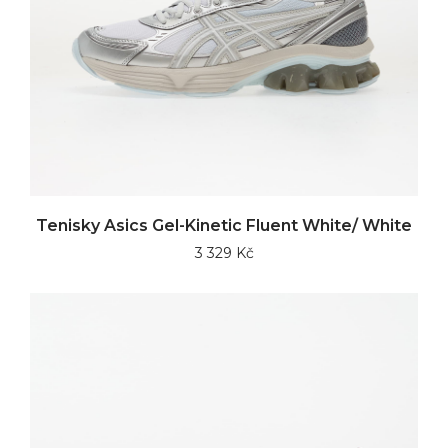
Tenisky Asics Gel-Kinetic Fluent White/ White
3 329 Kč