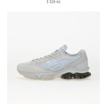
3 329 Kč