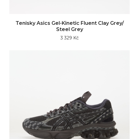
Tenisky Asics Gel-Kinetic Fluent Clay Grey/
Steel Grey
3 329 Kč