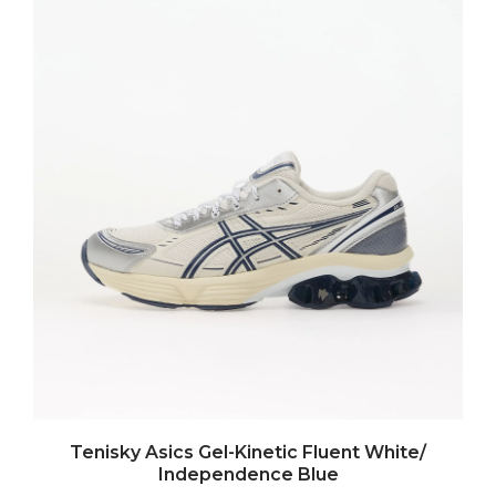
Tenisky Asics Gel-Kinetic Fluent White/
Independence Blue