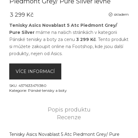
Piedmont Grey/ Pure Silver levně
3 299 Kč
skladem
Tenisky Asics Novablast 5 Atc Piedmont Grey/
Pure Silver
máme na našich stránkách v kategorii
Pánské tenisky a boty
za cenu
3 299 Kč
. Tento produkt
si můžete zakoupit online na
Footshop
, kde jsou další
produkty, nejen od
Asics
.
VÍCE INFORMACÍ
SKU:
4571633479380
Kategorie:
Pánské tenisky a boty
Popis produktu
Recenze
Tenisky Asics Novablast 5 Atc Piedmont Grey/ Pure