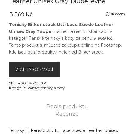
Leather Unisex Gray Taupe levně
3 369 Kč
skladem
Tenisky Birkenstock Utti Lace Suede Leather
Unisex Gray Taupe
máme na našich stránkách v
kategorii
Pánské tenisky a boty
za cenu
3 369 Kč
.
Tento produkt si můžete zakoupit online na
Footshop
,
kde jsou další produkty, nejen od
Birkenstock
.
VÍCE INFORMACÍ
SKU:
4066648326380
Kategorie:
Pánské tenisky a boty
Popis produktu
Recenze
Tenisky Birkenstock Utti Lace Suede Leather Unisex