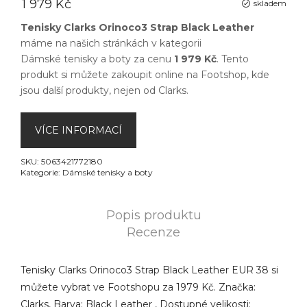
1 979 Kč
skladem
Tenisky Clarks Orinoco3 Strap Black Leather
máme na našich stránkách v kategorii
Dámské tenisky a boty
za cenu
1 979 Kč
. Tento
produkt si můžete zakoupit online na
Footshop
, kde
jsou další produkty, nejen od
Clarks
.
VÍCE INFORMACÍ
SKU:
5063421772180
Kategorie:
Dámské tenisky a boty
Popis produktu
Recenze
Tenisky Clarks Orinoco3 Strap Black Leather EUR 38 si
můžete vybrat ve Footshopu za 1979 Kč. Značka:
Clarks, Barva: Black Leather , Dostupné velikosti: