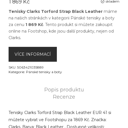
1 869 Kč
skladem
Tenisky Clarks Torford Strap Black Leather
máme
na našich stránkách v kategorii
Pánské tenisky a boty
za cenu
1 869 Kč
. Tento produkt si můžete zakoupit
online na
Footshop
, kde jsou další produkty, nejen od
Clarks
.
VÍCE INFORMACÍ
SKU:
5063421035889
Kategorie:
Pánské tenisky a boty
Popis produktu
Recenze
Tenisky Clarks Torford Strap Black Leather EUR 41 si
můžete vybrat ve Footshopu za 1869 Kč. Značka:
Clarks, Barva: Black Leather , Dostupné velikosti: