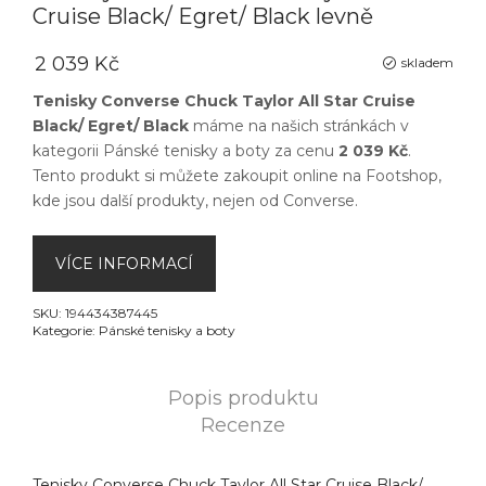
Cruise Black/ Egret/ Black levně
2 039 Kč
skladem
Tenisky Converse Chuck Taylor All Star Cruise
Black/ Egret/ Black
máme na našich stránkách v
kategorii
Pánské tenisky a boty
za cenu
2 039 Kč
.
Tento produkt si můžete zakoupit online na
Footshop
,
kde jsou další produkty, nejen od
Converse
.
VÍCE INFORMACÍ
SKU:
194434387445
Kategorie:
Pánské tenisky a boty
Popis produktu
Recenze
Tenisky Converse Chuck Taylor All Star Cruise Black/