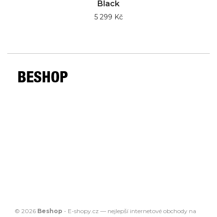
Black
5 299 Kč
© 2026
Beshop
-
E-shopy.cz
— nejlepší
internetové obchody
na