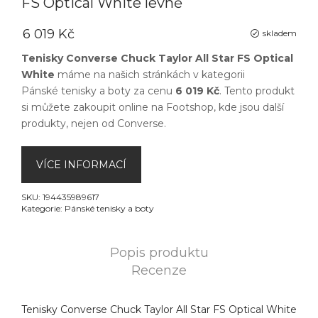
FS Optical White levně
6 019 Kč
skladem
Tenisky Converse Chuck Taylor All Star FS Optical
White
máme na našich stránkách v kategorii
Pánské tenisky a boty
za cenu
6 019 Kč
. Tento produkt
si můžete zakoupit online na
Footshop
, kde jsou další
produkty, nejen od
Converse
.
VÍCE INFORMACÍ
SKU:
194435989617
Kategorie:
Pánské tenisky a boty
Popis produktu
Recenze
Tenisky Converse Chuck Taylor All Star FS Optical White