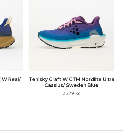
X W Real/
Tenisky Craft W CTM Nordlite Ultra
Cassius/ Sweden Blue
2 279 Kč