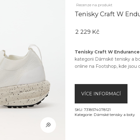
Recenze na produkt
Tenisky Craft W End
2 229 Kč
Tenisky Craft W Endurance
kategorii
Dámské tenisky a b
online na
Footshop
, kde jsou 
VÍCE INFORMACÍ
SKU:
7318574078121
Kategorie:
Dámské tenisky a boty