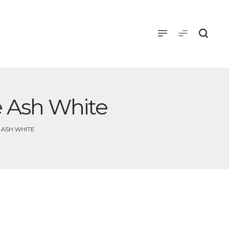
e Ash White
 ASH WHITE