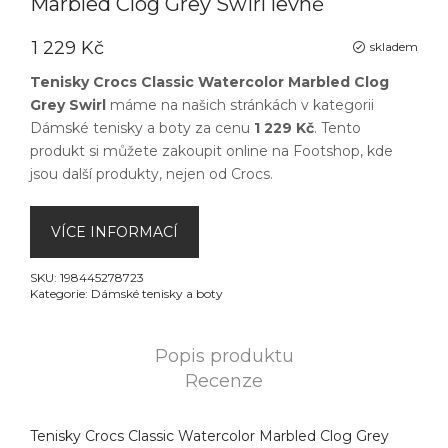
Marbled Clog Grey Swirl levně
1 229 Kč
skladem
Tenisky Crocs Classic Watercolor Marbled Clog
Grey Swirl
máme na našich stránkách v kategorii
Dámské tenisky a boty
za cenu
1 229 Kč
. Tento
produkt si můžete zakoupit online na
Footshop
, kde
jsou další produkty, nejen od
Crocs
.
VÍCE INFORMACÍ
SKU:
198445278723
Kategorie:
Dámské tenisky a boty
Popis produktu
Recenze
Tenisky Crocs Classic Watercolor Marbled Clog Grey