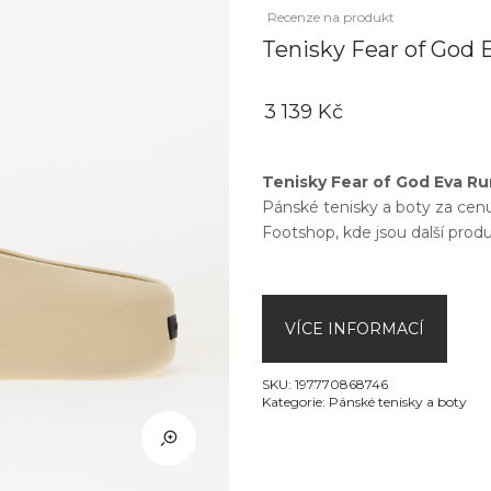
Recenze na produkt
Tenisky Fear of God
3 139 Kč
Tenisky Fear of God Eva R
Pánské tenisky a boty
za cen
Footshop
, kde jsou další pro
VÍCE INFORMACÍ
SKU:
197770868746
Kategorie:
Pánské tenisky a boty