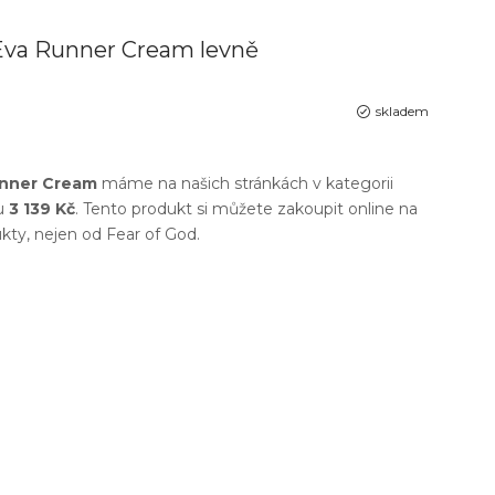
 Eva Runner Cream levně
skladem
unner Cream
máme na našich stránkách v kategorii
u
3 139 Kč
. Tento produkt si můžete zakoupit online na
dukty, nejen od
Fear of God
.