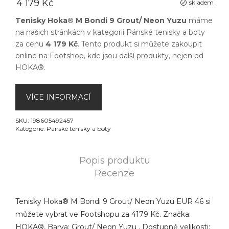
4 179 Kč
skladem
Tenisky Hoka® M Bondi 9 Grout/ Neon Yuzu
máme
na našich stránkách v kategorii
Pánské tenisky a boty
za cenu
4 179 Kč
. Tento produkt si můžete zakoupit
online na
Footshop
, kde jsou další produkty, nejen od
HOKA®
.
VÍCE INFORMACÍ
SKU:
198605492457
Kategorie:
Pánské tenisky a boty
Popis produktu
Recenze
Tenisky Hoka® M Bondi 9 Grout/ Neon Yuzu EUR 46 si
můžete vybrat ve Footshopu za 4179 Kč. Značka:
HOKA®, Barva: Grout/ Neon Yuzu , Dostupné velikosti: