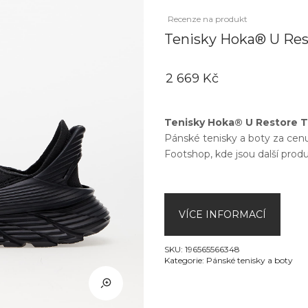
Recenze na produkt
Tenisky Hoka® U Rest
2 669 Kč
Tenisky Hoka® U Restore T
Pánské tenisky a boty
za cen
Footshop
, kde jsou další pro
VÍCE INFORMACÍ
SKU:
196565566348
Kategorie:
Pánské tenisky a boty