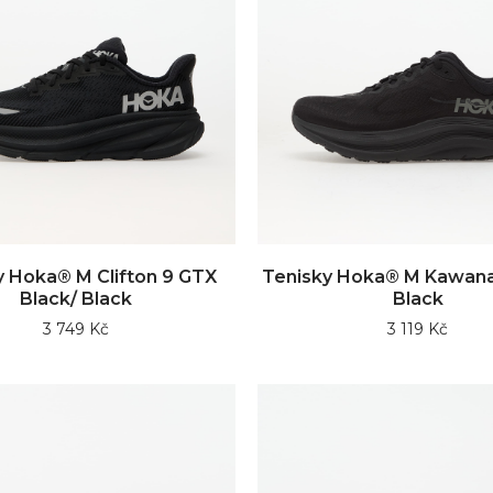
y Hoka® M Clifton 9 GTX
Tenisky Hoka® M Kawana
Black/ Black
Black
3 749 Kč
3 119 Kč