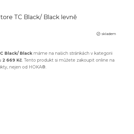
ore TC Black/ Black levně
skladem
C Black/ Black
máme na našich stránkách v kategorii
u
2 669 Kč
. Tento produkt si můžete zakoupit online na
dukty, nejen od
HOKA®
.