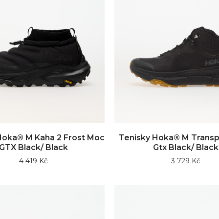
Hoka® M Kaha 2 Frost Moc
Tenisky Hoka® M Transp
GTX Black/ Black
Gtx Black/ Black
4 419 Kč
3 729 Kč