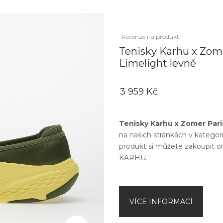
Recenze na produkt
Tenisky Karhu x Zom
Limelight levně
3 959 Kč
Tenisky Karhu x Zomer Pari
na našich stránkách v kategor
produkt si můžete zakoupit o
KARHU
.
VÍCE INFORMACÍ