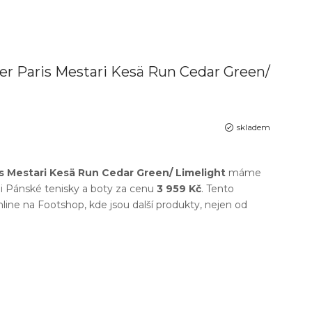
er Paris Mestari Kesä Run Cedar Green/
skladem
s Mestari Kesä Run Cedar Green/ Limelight
máme
ii
Pánské tenisky a boty
za cenu
3 959 Kč
. Tento
nline na
Footshop
, kde jsou další produkty, nejen od