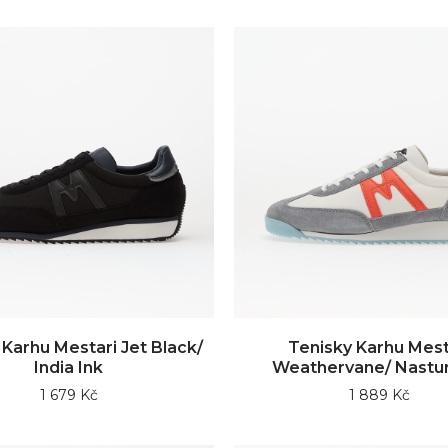
 Karhu Mestari Jet Black/
Tenisky Karhu Mest
India Ink
Weathervane/ Nastu
1 679 Kč
1 889 Kč