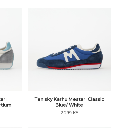
ari
Tenisky Karhu Mestari Classic
rtium
Blue/ White
2 299 Kč