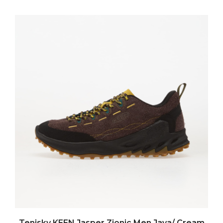
Tenisky KEEN Jasper Zionic Men Java/ Cream