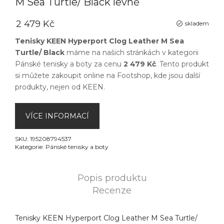
M Sea Turtle/ Black levně
2 479 Kč
skladem
Tenisky KEEN Hyperport Clog Leather M Sea
Turtle/ Black
máme na našich stránkách v kategorii
Pánské tenisky a boty
za cenu
2 479 Kč
. Tento produkt
si můžete zakoupit online na
Footshop
, kde jsou další
produkty, nejen od
KEEN
.
VÍCE INFORMACÍ
SKU:
195208794537
Kategorie:
Pánské tenisky a boty
Popis produktu
Recenze
Tenisky KEEN Hyperport Clog Leather M Sea Turtle/