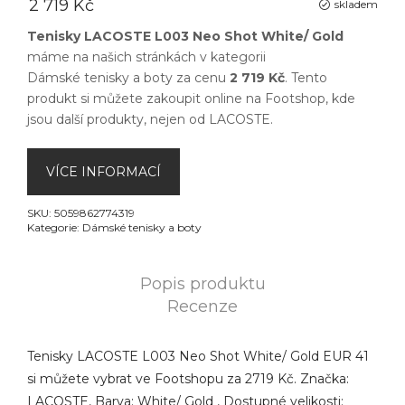
2 719 Kč
skladem
Tenisky LACOSTE L003 Neo Shot White/ Gold
máme na našich stránkách v kategorii
Dámské tenisky a boty
za cenu
2 719 Kč
. Tento
produkt si můžete zakoupit online na
Footshop
, kde
jsou další produkty, nejen od
LACOSTE
.
VÍCE INFORMACÍ
SKU:
5059862774319
Kategorie:
Dámské tenisky a boty
Popis produktu
Recenze
Tenisky LACOSTE L003 Neo Shot White/ Gold EUR 41
si můžete vybrat ve Footshopu za 2719 Kč. Značka:
LACOSTE, Barva: White/ Gold , Dostupné velikosti: