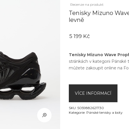
Recenze na produkt
Tenisky Mizuno Wave
levně
5 199 Kč
Tenisky Mizuno Wave Proph
stránkách v kategorii
Pánské t
můžete zakoupit online na
Fo
VÍCE INFORMACÍ
SKU:
5059882621730
Kategorie:
Pánské tenisky a boty