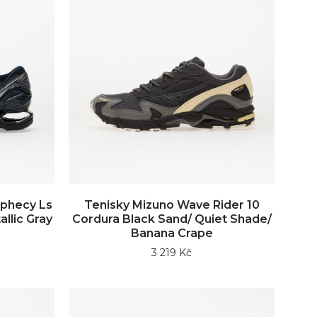
ophecy Ls
Tenisky Mizuno Wave Rider 10
llic Gray
Cordura Black Sand/ Quiet Shade/
Banana Crape
3 219 Kč