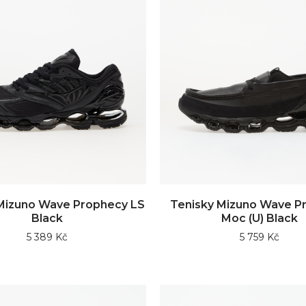
Mizuno Wave Prophecy LS
Tenisky Mizuno Wave P
Black
Moc (U) Black
5 389 Kč
5 759 Kč