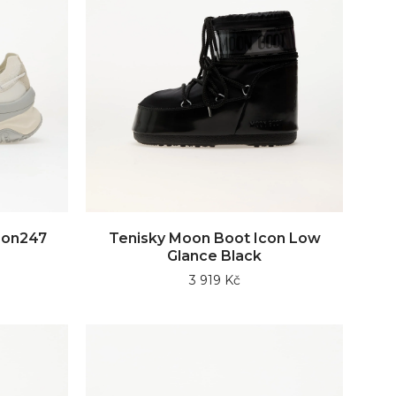
oon247
Tenisky Moon Boot Icon Low
Glance Black
3 919 Kč