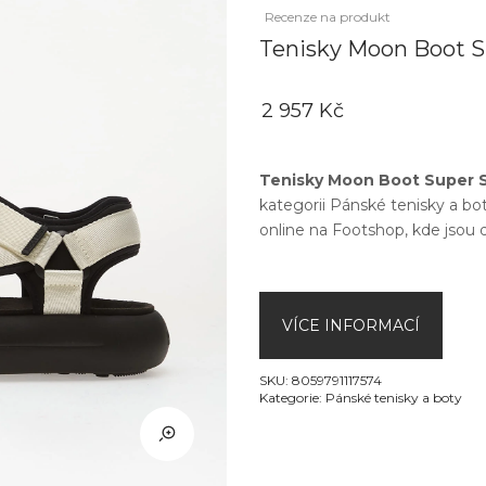
Recenze na produkt
Tenisky Moon Boot S
2 957 Kč
Tenisky Moon Boot Super S
kategorii
Pánské tenisky a bo
online na
Footshop
, kde jsou 
VÍCE INFORMACÍ
SKU:
8059791117574
Kategorie:
Pánské tenisky a boty