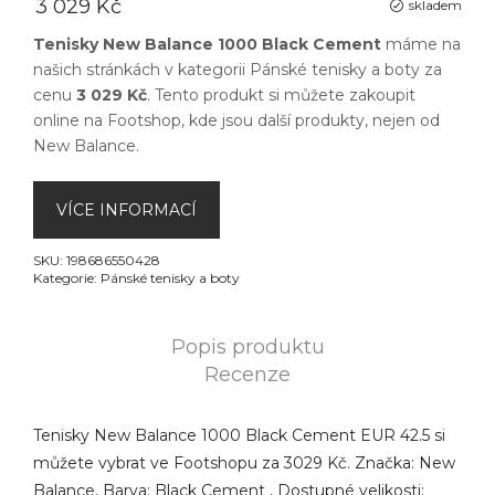
3 029 Kč
skladem
Tenisky New Balance 1000 Black Cement
máme na
našich stránkách v kategorii
Pánské tenisky a boty
za
cenu
3 029 Kč
. Tento produkt si můžete zakoupit
online na
Footshop
, kde jsou další produkty, nejen od
New Balance
.
VÍCE INFORMACÍ
SKU:
198686550428
Kategorie:
Pánské tenisky a boty
Popis produktu
Recenze
Tenisky New Balance 1000 Black Cement EUR 42.5 si
můžete vybrat ve Footshopu za 3029 Kč. Značka: New
Balance, Barva: Black Cement , Dostupné velikosti: