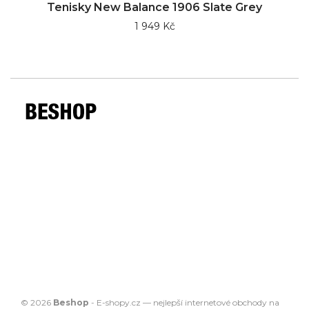
Tenisky New Balance 1906 Slate Grey
1 949 Kč
© 2026
Beshop
-
E-shopy.cz
— nejlepší
internetové obchody
na