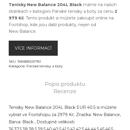
Tenisky New Balance 204L Black
máme na našich
stránkách v kategorii
Pánské tenisky a boty
za cenu
2
979 Kč
. Tento produkt si můžete zakoupit online na
Footshop
, kde jsou další produkty, nejen od
New Balance
.
VÍCE INFORMACÍ
SKU:
198688529781
Kategorie:
Pánské tenisky a boty
Popis produktu
Recenze
Tenisky New Balance 204L Black EUR 40.5 si můžete
vybrat ve Footshopu za 2979 Kč. Značka: New Balance,
Barva: Black , Dostupné velikosti:
36,37.5,38,38.5,39.5,40,40.5,41.5,42,42.5,44,44.5,45,46.5