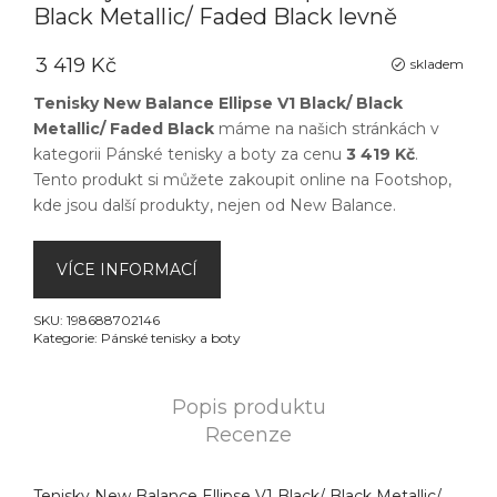
Black Metallic/ Faded Black levně
3 419 Kč
skladem
Tenisky New Balance Ellipse V1 Black/ Black
Metallic/ Faded Black
máme na našich stránkách v
kategorii
Pánské tenisky a boty
za cenu
3 419 Kč
.
Tento produkt si můžete zakoupit online na
Footshop
,
kde jsou další produkty, nejen od
New Balance
.
VÍCE INFORMACÍ
SKU:
198688702146
Kategorie:
Pánské tenisky a boty
Popis produktu
Recenze
Tenisky New Balance Ellipse V1 Black/ Black Metallic/