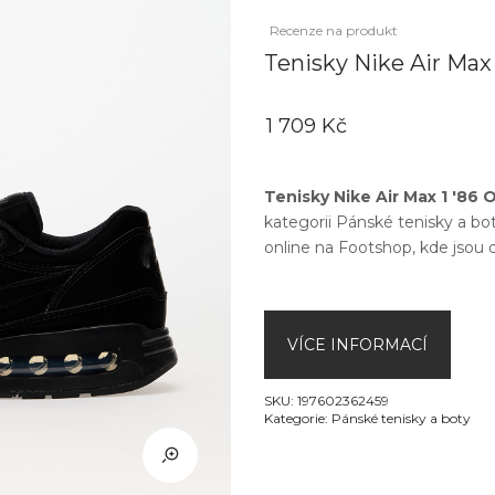
Recenze na produkt
Tenisky Nike Air Max 
1 709 Kč
Tenisky Nike Air Max 1 '86 
kategorii
Pánské tenisky a bo
online na
Footshop
, kde jsou 
VÍCE INFORMACÍ
SKU:
197602362459
Kategorie:
Pánské tenisky a boty