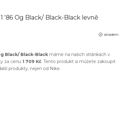
1 '86 Og Black/ Black-Black levně
skladem
Og Black/ Black-Black
máme na našich stránkách v
ty
za cenu
1 709 Kč
. Tento produkt si můžete zakoupit
další produkty, nejen od
Nike
.