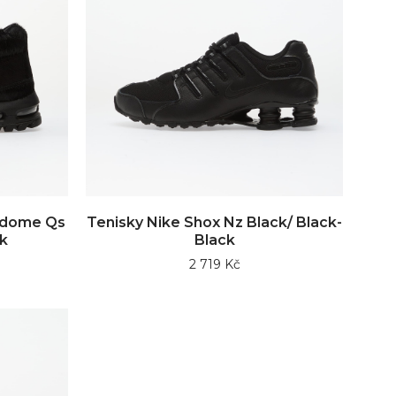
oadome Qs
Tenisky Nike Shox Nz Black/ Black-
k
Black
2 719 Kč