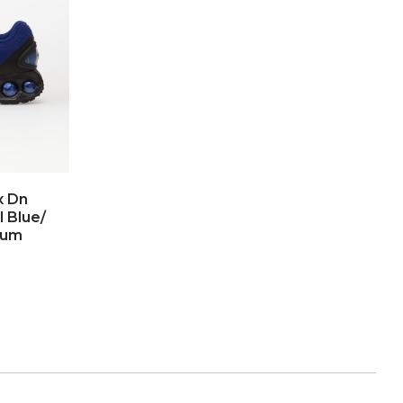
x Dn
 Blue/
num