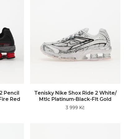
2 Pencil
Tenisky Nike Shox Ride 2 White/
Fire Red
Mtlc Platinum-Black-Flt Gold
3 999 Kč