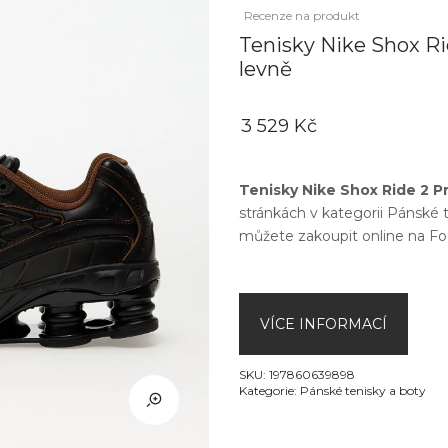
Recenze na produkt
Tenisky Nike Shox Ri
levně
3 529 Kč
Tenisky Nike Shox Ride 2 Pr
stránkách v kategorii
Pánské t
můžete zakoupit online na
Fo
VÍCE INFORMACÍ
SKU:
197860639898
Kategorie:
Pánské tenisky a boty