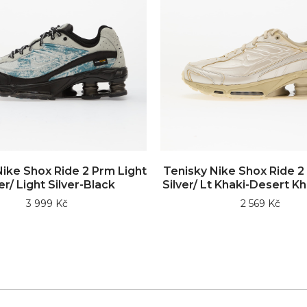
Nike Shox Ride 2 Prm Light
Tenisky Nike Shox Ride 2
er/ Light Silver-Black
Silver/ Lt Khaki-Desert K
3 999 Kč
2 569 Kč