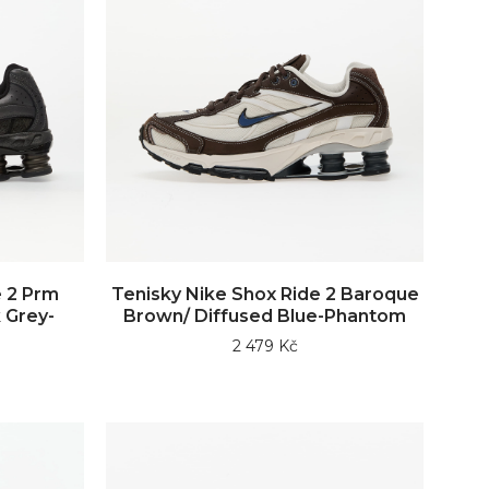
e 2 Prm
Tenisky Nike Shox Ride 2 Baroque
 Grey-
Brown/ Diffused Blue-Phantom
2 479 Kč