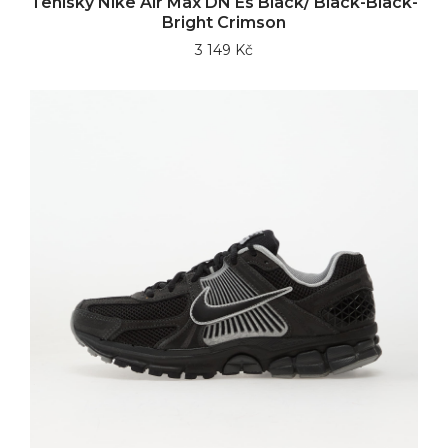
Tenisky Nike Air Max DN Es Black/ Black-Black-
Bright Crimson
3 149 Kč