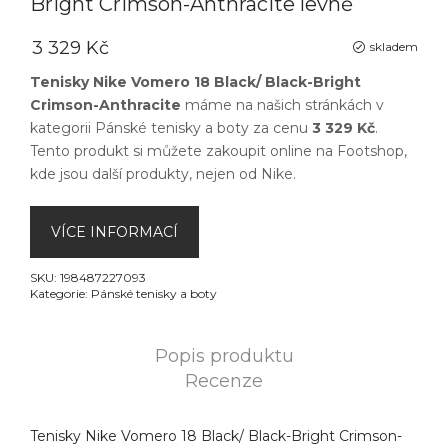
Bright Crimson-Anthracite levně
3 329 Kč
skladem
Tenisky Nike Vomero 18 Black/ Black-Bright
Crimson-Anthracite
máme na našich stránkách v
kategorii
Pánské tenisky a boty
za cenu
3 329 Kč
.
Tento produkt si můžete zakoupit online na
Footshop
,
kde jsou další produkty, nejen od
Nike
.
VÍCE INFORMACÍ
SKU:
198487227093
Kategorie:
Pánské tenisky a boty
Popis produktu
Recenze
Tenisky Nike Vomero 18 Black/ Black-Bright Crimson-