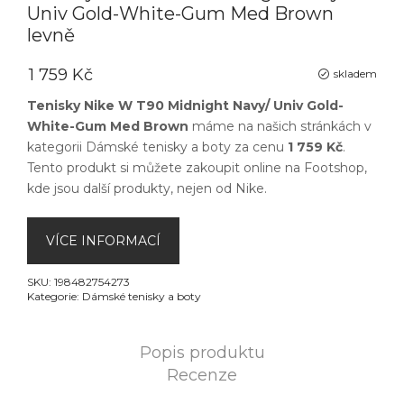
Univ Gold-White-Gum Med Brown
levně
1 759 Kč
skladem
Tenisky Nike W T90 Midnight Navy/ Univ Gold-
White-Gum Med Brown
máme na našich stránkách v
kategorii
Dámské tenisky a boty
za cenu
1 759 Kč
.
Tento produkt si můžete zakoupit online na
Footshop
,
kde jsou další produkty, nejen od
Nike
.
VÍCE INFORMACÍ
SKU:
198482754273
Kategorie:
Dámské tenisky a boty
Popis produktu
Recenze