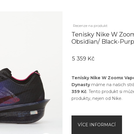
Recenze na produkt
Tenisky Nike W Zoom
Obsidian/ Black-Purp
5 359 Kč
Tenisky Nike W Zoomx Vapo
Dynasty
máme na našich strá
359 Kč
. Tento produkt si můž
produkty, nejen od
Nike
.
VÍCE INFORMACÍ