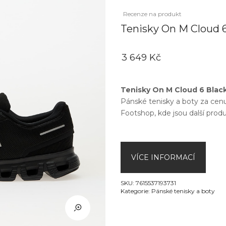
Recenze na produkt
Tenisky On M Cloud 6
3 649 Kč
Tenisky On M Cloud 6 Black
Pánské tenisky a boty
za cen
Footshop
, kde jsou další pro
VÍCE INFORMACÍ
SKU:
7615537193731
Kategorie:
Pánské tenisky a boty