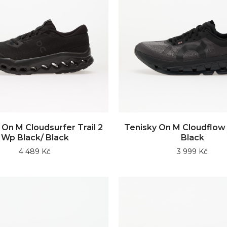
 On M Cloudsurfer Trail 2
Tenisky On M Cloudflow 
Wp Black/ Black
Black
4 489 Kč
3 999 Kč