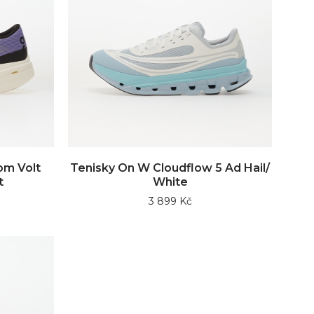
om Volt
Tenisky On W Cloudflow 5 Ad Hail/
t
White
3 899 Kč