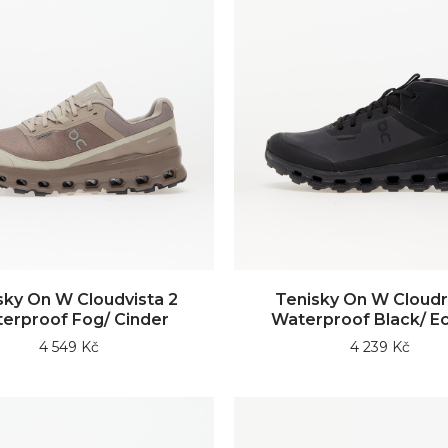
sky On W Cloudvista 2
Tenisky On W Cloud
erproof Fog/ Cinder
Waterproof Black/ Ec
4 549 Kč
4 239 Kč