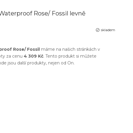
aterproof Rose/ Fossil levně
skladem
roof Rose/ Fossil
máme na našich stránkách v
oty
za cenu
4 309 Kč
. Tento produkt si můžete
 kde jsou další produkty, nejen od
On
.