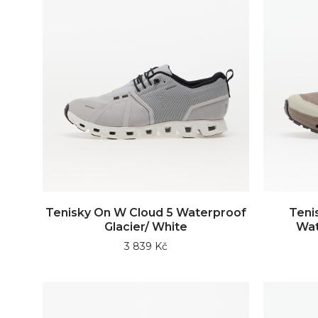
Tenisky On W Cloud 5 Waterproof
Teni
Glacier/ White
Wat
3 839 Kč