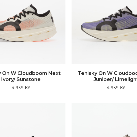
y On W Cloudboom Next
Tenisky On W Cloudbo
Ivory/ Sunstone
Juniper/ Limeligh
4 939 Kč
4 939 Kč