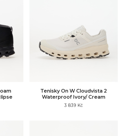
roam
Tenisky On W Cloudvista 2
lipse
Waterproof Ivory/ Cream
3 839 Kč