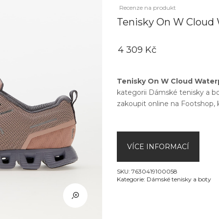
Recenze na produkt
Tenisky On W Cloud W
4 309 Kč
Tenisky On W Cloud Waterp
kategorii
Dámské tenisky a b
zakoupit online na
Footshop
,
VÍCE INFORMACÍ
SKU:
7630419100058
Kategorie:
Dámské tenisky a boty