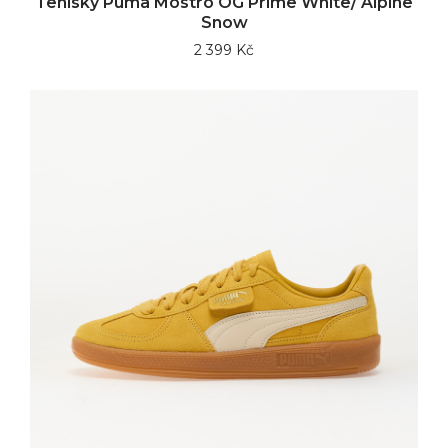
Tenisky Puma Mostro OG Prime White/ Alpine
Snow
2 399 Kč