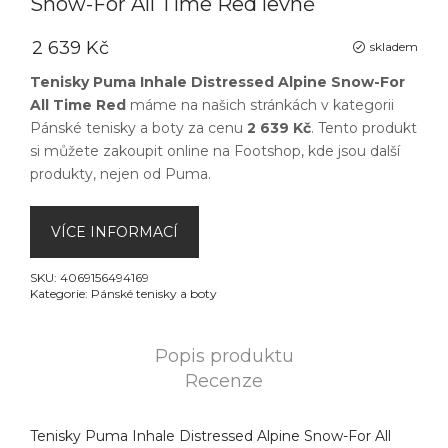
Snow-For All Time Red levně
2 639 Kč
skladem
Tenisky Puma Inhale Distressed Alpine Snow-For
All Time Red
máme na našich stránkách v kategorii
Pánské tenisky a boty
za cenu
2 639 Kč
. Tento produkt
si můžete zakoupit online na
Footshop
, kde jsou další
produkty, nejen od
Puma
.
VÍCE INFORMACÍ
SKU:
4069156494169
Kategorie:
Pánské tenisky a boty
Popis produktu
Recenze
Tenisky Puma Inhale Distressed Alpine Snow-For All