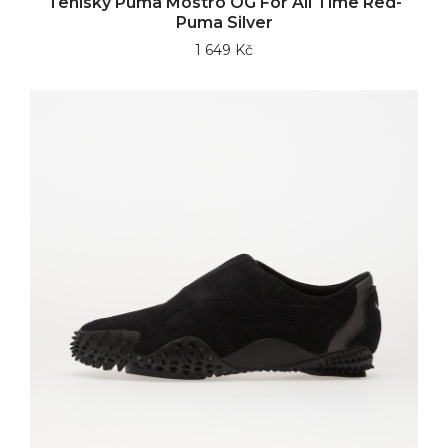
Tenisky Puma Mostro OG For All Time Red-
Puma Silver
1 649 Kč