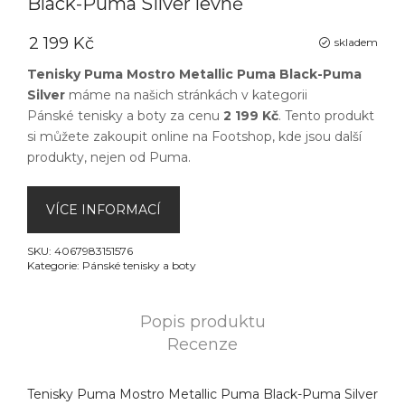
Black-Puma Silver levně
2 199 Kč
skladem
Tenisky Puma Mostro Metallic Puma Black-Puma
Silver
máme na našich stránkách v kategorii
Pánské tenisky a boty
za cenu
2 199 Kč
. Tento produkt
si můžete zakoupit online na
Footshop
, kde jsou další
produkty, nejen od
Puma
.
VÍCE INFORMACÍ
SKU:
4067983151576
Kategorie:
Pánské tenisky a boty
Popis produktu
Recenze
Tenisky Puma Mostro Metallic Puma Black-Puma Silver