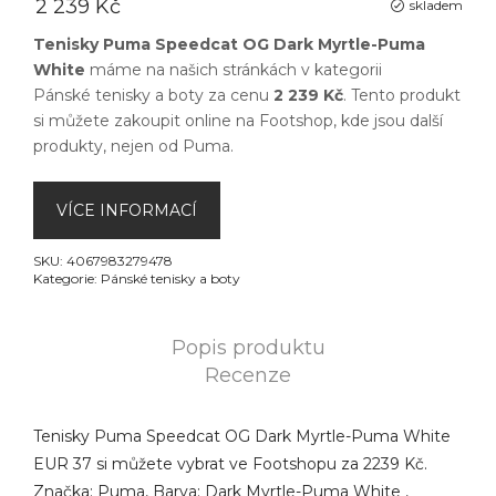
2 239 Kč
skladem
Tenisky Puma Speedcat OG Dark Myrtle-Puma
White
máme na našich stránkách v kategorii
Pánské tenisky a boty
za cenu
2 239 Kč
. Tento produkt
si můžete zakoupit online na
Footshop
, kde jsou další
produkty, nejen od
Puma
.
VÍCE INFORMACÍ
SKU:
4067983279478
Kategorie:
Pánské tenisky a boty
Popis produktu
Recenze
Tenisky Puma Speedcat OG Dark Myrtle-Puma White
EUR 37 si můžete vybrat ve Footshopu za 2239 Kč.
Značka: Puma, Barva: Dark Myrtle-Puma White ,