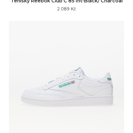
Tenisky Reebok Club C 85 Int-Black/ Charcoal
2 089 Kč