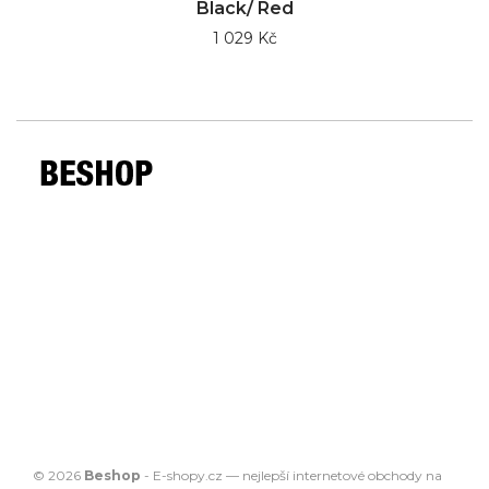
Black/ Red
1 029 Kč
© 2026
Beshop
-
E-shopy.cz
— nejlepší
internetové obchody
na