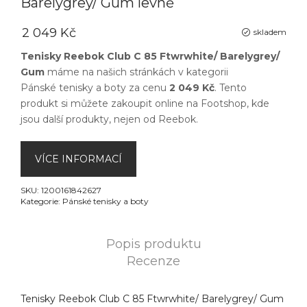
Barelygrey/ Gum levně
2 049 Kč
skladem
Tenisky Reebok Club C 85 Ftwrwhite/ Barelygrey/
Gum
máme na našich stránkách v kategorii
Pánské tenisky a boty
za cenu
2 049 Kč
. Tento
produkt si můžete zakoupit online na
Footshop
, kde
jsou další produkty, nejen od
Reebok
.
VÍCE INFORMACÍ
SKU:
1200161842627
Kategorie:
Pánské tenisky a boty
Popis produktu
Recenze
Tenisky Reebok Club C 85 Ftwrwhite/ Barelygrey/ Gum