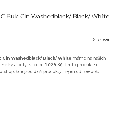
 C Bulc Cln Washedblack/ Black/ White
skladem
c Cln Washedblack/ Black/ White
máme na našich
enisky a boty
za cenu
1 029 Kč
. Tento produkt si
otshop
, kde jsou další produkty, nejen od
Reebok
.