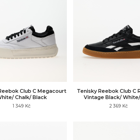
Reebok Club C Megacourt
Tenisky Reebok Club C
hite/ Chalk/ Black
Vintage Black/ White
1 349 Kč
2 369 Kč