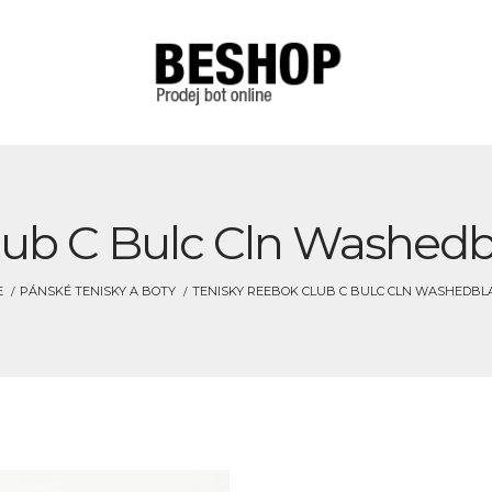
lub C Bulc Cln Washedbl
E
PÁNSKÉ TENISKY A BOTY
TENISKY REEBOK CLUB C BULC CLN WASHEDBLA