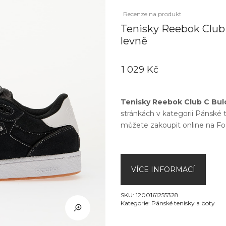
Recenze na produkt
Tenisky Reebok Club
levně
1 029 Kč
Tenisky Reebok Club C Bul
stránkách v kategorii
Pánské t
můžete zakoupit online na
Fo
VÍCE INFORMACÍ
SKU:
1200161255328
Kategorie:
Pánské tenisky a boty