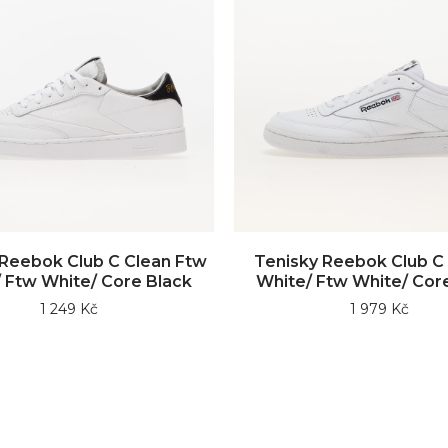
 Reebok Club C Clean Ftw
Tenisky Reebok Club C
 Ftw White/ Core Black
White/ Ftw White/ Cor
1 249 Kč
1 979 Kč