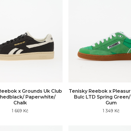
Reebok x Grounds Uk Club
Tenisky Reebok x Pleasur
hedblack/ Paperwhite/
Bulc LTD Spring Green/
Chalk
Gum
1 669 Kč
1 349 Kč