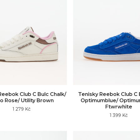
Reebok Club C Bulc Chalk/
Tenisky Reebok Club C 
o Rose/ Utility Brown
Optimumblue/ Optimu
Ftwrwhite
1 279 Kč
1 399 Kč