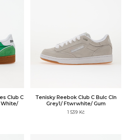
es Club C
Tenisky Reebok Club C Bulc Cln
 White/
Grey1/ Ftwrwhite/ Gum
1 539 Kč