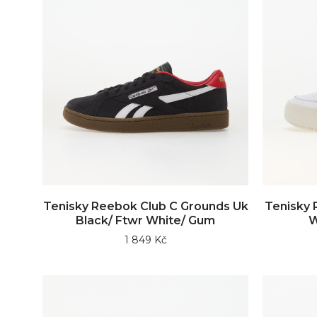
Tenisky Reebok Club C Grounds Uk
Tenisky 
Black/ Ftwr White/ Gum
W
1 849 Kč