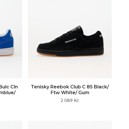
Bulc Cln
Tenisky Reebok Club C 85 Black/
mblue/
Ftw White/ Gum
2 089 Kč